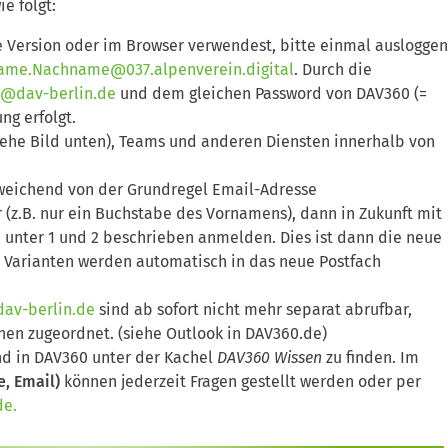
e folgt:
e Version oder im Browser verwendest, bitte einmal ausloggen
ame.Nachname@037.alpenverein.digital
. Durch die
@dav-berlin.de
und dem gleichen Password von DAV360 (=
ng erfolgt.
iehe Bild unten), Teams und anderen Diensten innerhalb von
weichend von der Grundregel Email-Adresse
 (z.B. nur ein Buchstabe des Vornamens), dann in Zukunft mit
 unter 1 und 2 beschrieben anmelden. Dies ist dann die neue
e Varianten werden automatisch in das neue Postfach
v-berlin.de
sind ab sofort nicht mehr separat abrufbar,
nen zugeordnet. (siehe Outlook in DAV360.de)
ind in DAV360 unter der Kachel
DAV360 Wissen
zu finden. Im
e, Email)
können jederzeit Fragen gestellt werden oder per
de.