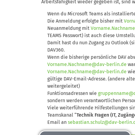
Arbeitsfähigkeit wieder gegeben ist, sind wi
Wenn du Microsoft Teams als installiert
Die Anmeldung erfolgte bisher mit
Vorn
Neuanmeldung mit
Vorname.Nachname
TEAMS Passwort) ist auch diese Umstellu
Damit hast du nun Zugang zu Outlook (s
DAV360.
Wenn die bisherige persönliche DAV ab
Vorname.Nachname@dav-berlin.de
war
Vorname.Nachname@dav-berlin.de
wie
gültige DAV-Email-Adresse. (andere alt
weitergeleitet)
Funktionsadressen wie
gruppenname@da
sondern werden verantwortlichen Perso
Viele weiterführende Hilfestellungen s
Teamskanal “
Technik Fragen (IT, Zugäng
Email an
sebastian.schulz@dav-berlin.