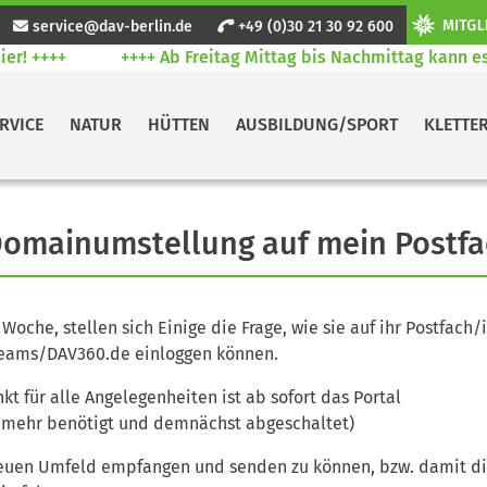
service@dav-berlin.de
+49 (0)30 21 30 92 600
! ++++
++++ Ab Freitag Mittag bis Nachmittag kann es v
RVICE
NATUR
HÜTTEN
AUSBILDUNG/SPORT
KLETTE
Domainumstellung auf mein Postf
oche, stellen sich Einige die Frage, wie sie auf ihr Postfach/
n Teams/DAV360.de einloggen können.
kt für alle Angelegenheiten ist ab sofort das Portal
 mehr benötigt und demnächst abgeschaltet)
 neuen Umfeld empfangen und senden zu können, bzw. damit d