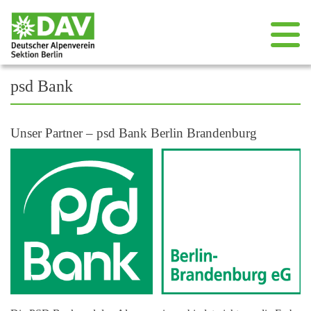
++++ Spiele, Punsch und Plätzchen, Spieleabend am Do, 11. Dezember
psd Bank
Unser Partner – psd Bank Berlin Brandenburg