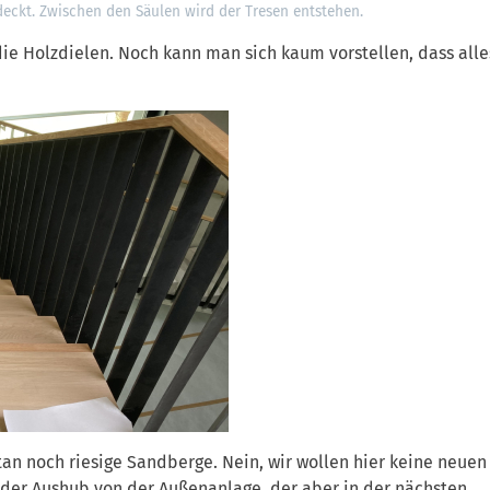
deckt. Zwischen den Säulen wird der Tresen entstehen.
ie Holzdielen. Noch kann man sich kaum vorstellen, dass alle
n noch riesige Sandberge. Nein, wir wollen hier keine neuen
st der Aushub von der Außenanlage, der aber in der nächsten