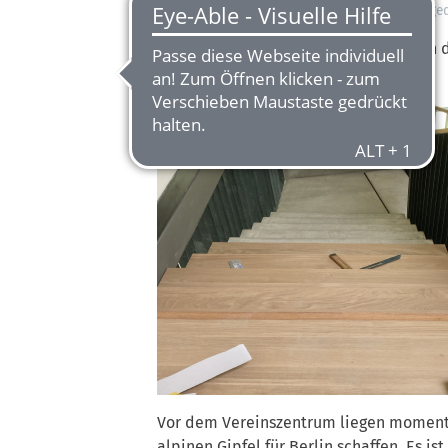
Sorgfältig wurde das neu verlegte Parkett abge
Auf einigen Treppenstufen fehlen noch d
bis zum Umzug wirklich fertig wird.
Vor dem Vereinszentrum liegen momenta
alpinen Gipfel für Berlin schaffen. Es i