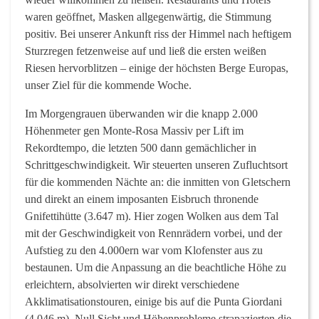
waren geöffnet, Masken allgegenwärtig, die Stimmung
positiv. Bei unserer Ankunft riss der Himmel nach heftigem
Sturzregen fetzenweise auf und ließ die ersten weißen
Riesen hervorblitzen – einige der höchsten Berge Europas,
unser Ziel für die kommende Woche.
Im Morgengrauen überwanden wir die knapp 2.000
Höhenmeter gen Monte-Rosa Massiv per Lift im
Rekordtempo, die letzten 500 dann gemächlicher in
Schrittgeschwindigkeit. Wir steuerten unseren Zufluchtsort
für die kommenden Nächte an: die inmitten von Gletschern
und direkt an einem imposanten Eisbruch thronende
Gnifettihütte (3.647 m). Hier zogen Wolken aus dem Tal
mit der Geschwindigkeit von Rennrädern vorbei, und der
Aufstieg zu den 4.000ern war vom Klofenster aus zu
bestaunen. Um die Anpassung an die beachtliche Höhe zu
erleichtern, absolvierten wir direkt verschiedene
Akklimatisationstouren, einige bis auf die Punta Giordani
(4.046 m). Null Sicht und Höhenprobleme strapazierten die