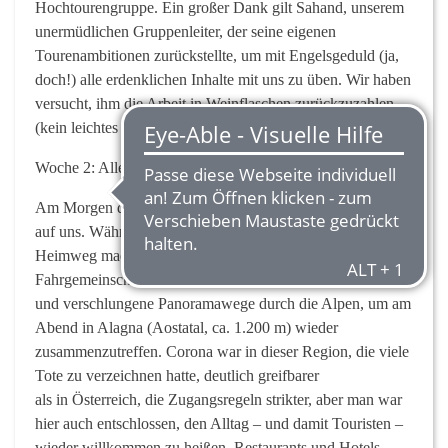
Hochtourengruppe. Ein großer Dank gilt Sahand, unserem
unermüdlichen Gruppenleiter, der seine eigenen
Tourenambitionen zurückstellte, um mit Engelsgeduld (ja,
doch!) alle erdenklichen Inhalte mit uns zu üben. Wir haben
versucht, ihm die Arbeit in Weinflaschen zurückzuzahlen
(kein leichtes Unterfangen :-)). Sahand, du bist ’ne Wucht!
Woche 2: Alle Wege führen zur Gnifettihütte
Am Morgen des 27. Juni wartete der erste große Abschied
auf uns. Während die Hälfte der Gruppe sich auf den
Heimweg machte, fuhren wir anderen zwölf in
Fahrgemeinschaften über Innsbruck, Brenner, Gardasee
und verschlungene Panoramawege durch die Alpen, um am
Abend in Alagna (Aostatal, ca. 1.200 m) wieder
zusammenzutreffen. Corona war in dieser Region, die viele
Tote zu verzeichnen hatte, deutlich greifbarer
als in Österreich, die Zugangsregeln strikter, aber man war
hier auch entschlossen, den Alltag – und damit Touristen –
wieder willkommen zu heißen. Restaurants und Hotels