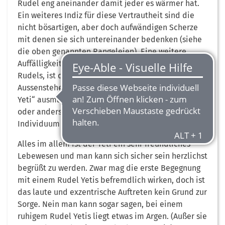
Rudel eng aneinander damit jeder es wärmer hat.
Ein weiteres Indiz für diese Vertrautheit sind die
nicht bösartigen, aber doch aufwändigen Scherze
mit denen sie sich untereinander bedenken (siehe
die oben genannten Rangeleien). Eine weitere
Auffälligkeit der Sozialstruktur innerhalb des
Rudels, ist die sehr flache Hierarchie. Ein
Aussenstehender mag zwar einen gewissen „Alpha-
Yeti“ ausmachen, doch lässt sich keine bevorzugte
oder andersartige Umgehensweise mit diesem
Individuum erkennen.
Alles im allem ist der Yeti ein sehr freundliches
Lebewesen und man kann sich sicher sein herzlichst
begrüßt zu werden. Zwar mag die erste Begegnung
mit einem Rudel Yetis befremdlich wirken, doch ist
das laute und exzentrische Auftreten kein Grund zur
Sorge. Nein man kann sogar sagen, bei einem
ruhigem Rudel Yetis liegt etwas im Argen. (Außer sie