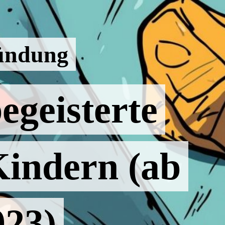
ündung
egeisterte
Kindern (ab
023)